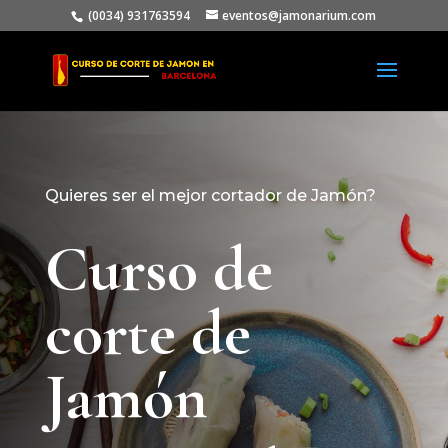
(0034) 931763594
eventos@jamonarium.com
Quieres ser el mejor cortador de Jamón?
Curso de
corte de
Jamón