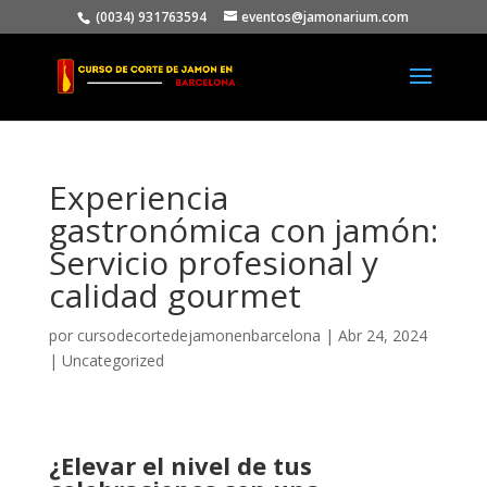
(0034) 931763594
eventos@jamonarium.com
Experiencia
gastronómica con jamón:
Servicio profesional y
calidad gourmet
por
cursodecortedejamonenbarcelona
|
Abr 24, 2024
|
Uncategorized
¿Elevar el nivel de tus